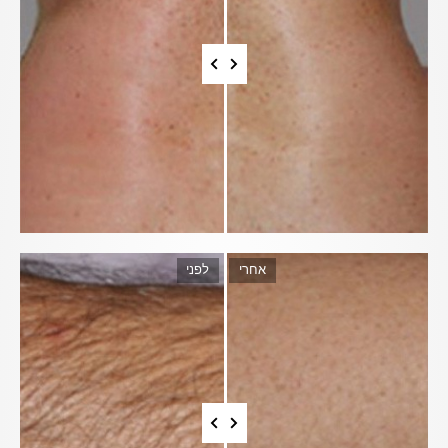
Radio Frequency
טכנולוגיה זו הינה פרי פיתוח של חברת
Sharplight
והיא מעודדת
היווצרות קולגן חדש – חלבון אשר מעניק לעור יציבות, הידוק ומתיחה.
ניתן לראות אפקט מיידי בשיפור טקסטורת ורפיון העור וטשטוש
הקמטים.
אחרי
לפני