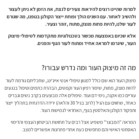
למרות שהיינו רוצים להיראות צעירים לנצח, את הזמן לא ניתן לעצור
ולהשיב לאחור. עם השנים הולך ופוחת ייצור הקולגן בגופנו, מה שגורם
לעור שלנו,להיות פחות מוצק,מתוח ,זוהר וצעיר.
אלא שכיום באמצעות מכשור בטכנולוגיות מתקדמות לטיפולי מיצוק
העור, שיגרמו למראה אחיד ומתוח לעור הגוף והפנים.
מה זה מיצוק העור ומה נדרש עבורו?
מיצוק העור הוא שם כולל למגוון טיפולי אנטי אייג'ינג, שתכליתם גורמת לעור
להיות מוצק, מתוח, שיפור רפיון העור וקמטים, הבהרת כתמים וטיפול בנגעים
עוריים כמו אקנה, נימי דם ועוד. טיפולים אלה מבוצעים בקרב נשים וגברים
כאחד, שחווים עם הגיל (לרוב בגיל 30 והלאה) ירידה הדרגתית בתהליך ייצור
ותפקוד הקולגן והאלסטין בגוף, האחראי לגמישות העור.
המראה "המבוגר" משפיע אצל רבים על תחושת הביטחון העצמי והדימוי
האסתטי האישי והם מחפשים כעת אחרי פתרונות אפשריים למצב.