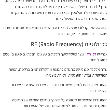
850-1,750 ננומטר) נבלעים במים הדרמלים בעור ומבצעים חדירה לעומק
שבין 1-5 מ"מ. השילוב האידיאלי בין אנרגיה לזמן חימום רקמה גורם
להתכווצות הקולגן ואלסטין וללא פגיעה באפידרמיס הודות להגנת קירור
המגע שמצויה במכשיר הטיפול עצמו.
התוצאה המתקבלת היא של מיצוק העור הרפוי במגוון אזורים אפשריים: פנים
וצוואר, בטן, זרועות, ירכיים, ישבן ועוד.
טכנולוגיית RF (Radio Frequency)
אנרגיית
גלי רדיו
נוצר
כאשר שטף חלקיקים טעונים (הנקראים פוטונים) נעים
במעגל סגור .
שדה אלקטרומגנטי שנוצר גורם לתנועת מולקולות המים ברקמה, תנועת
המולקולות יוצרת " התנגשות" האחת בשנייה.
ההתנגשות גורמת לחיכוך אשר יוצר חום בכל שכבות העור עד לשכבת
ההיפודרמיס.
ההתנגדות החשמלית משתנה על פי הקריטריונים הפיזיים של הרקמה
המיועדת ומשתנה בהתאם לשטח ואופן המגע של הטיפ בעור.