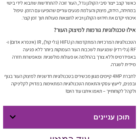
כאשר קצב ייצור סיבי הקולגן גדל, העור זוכה להתחדשות שתבוא לידי ביטוי
במתיחה, הידוק, מיצוק והעלמת פגעים עוריים שהופיעו עם הזמן. טיפול
איכותי יקדם את חידוש הקולגן ויביא לתוצאות מעולות תוך זמן קצר.
אילו טכנולוגיות גורמות למיצוק העור?
הטכנולוגיות המרכזיות המתקדמות הן HIFU (גלי קול), IR (אינפרא אדום) ו-
RF (גלי רדיו) שמגיעות לשכבות העור העמוקות ביותר ללא פגיעה
באפידרמיס וללא צורך בהחלמה או פעולות פולשניות ומאפשרות חזרה
מיידית לשגרה.
לחברת 4MP קיימים מגוון מכשירים בטכנולוגיות חדשניות למיצוק העור בגוף
ובפנים, לייעוץ עסקי והתאמת הטכנולוגיות המתאימות במדויק לקליניקה
ולקהל לקוחותייך – תאמו איתנו עוד היום!
תוכן עניינים