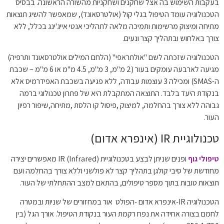
בעקבות השימוש בה אצל שחקנים ושחקניות מהשורה הראשונה. בבסיס
הטכנולוגיה עומד הטיפול בגלי קול (אולטרסאונד), שמאפשר להשיג תוצאות
מתיחה ומיצוק מרשימות ותמיכה מלאה לתהליכי אנטי אייג'ינג בכלל, ללא
צורך באלחוש ובתהליך קצר ונעים.
הטכנולוגיה שזכתה לשם "אולתראפי" (הלחם המילים אולטרסאונד ותרפיה)
מגיעה לארבעה עומקים בעור (2 מ"מ, 3 מ"מ, 4.5 מ"מ או 6 מ"מ – שכבת
ה-SMAS) ומכילה 3 עוצמות עבודה, ללא פגיעה בשכבת האפידרמיס אלא
בנקודת היעד בלבד. התוצאה המתקבלת היא של פתרון טכנולוגי ברמה
גבוהה ללא צורך בהחלמה, למיצוק ,פיסול קו הלסת ,מתיחה,שיפור רפיון
העור.
טכנולוגיית IR (אינפרא אדום)
טיפולי גוף
ופנים
שניתן לבצע בטכנולוגיית IR (Infrared) מאפשרים יצירה
מחודשת של סיבי קולגן בתהליך קצר לא פולשני וללא צורך בהחלמה ועם
תוצאות טובות בתוך מספר טיפולים, בהתאם למצב ההתחלתי של העור.
הטכנולוגיה IR-אינפרא אדום -הפולט אור במחזורים של שניות ובמטרה
לחמם בצורה אחידה את נפח רקמת העור בנקודת הטיפול. אורך הגל (בין