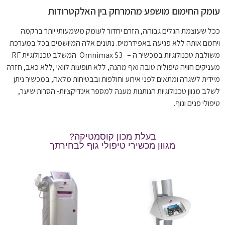
עומק החימום מושפע מהמרחק בין האלקטרודות
ככל שעוצמת הגלים גבוהה, הזרם יחדור לעומק משמעותי יותר ברקמה
ויחמם אותה ללא פגיעה באפידרמיס. נתונים אלה המיושמים בכל במערכת
משולבת טכנולוגיות במכשיר ה – Omnimax S3 המשלב טכנולוגיית RF
מעניקים חוויה טיפולית טובה ואף מהנה, ללא תופעות לוואי ,ללא כאב, חזרה
מיידית לשגרה ומתאים לפני אירוע וחולפות ובבטיחות מלאה, במכשיר ניתן
לשלב מגוון טכנולוגיות הנותנות מענה למספר אינדיקציות- הסרות שיער,
טיפולי פנים וגוף.
בעלת מכון קוסמטיקה?
מגוון מכשירי טיפולי גוף לבחירתך