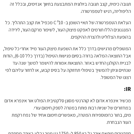
תגובה כימית, קצב תגובה ביולוגית המתבצעת בתיווך אנזימים, ובכלל זה
הליפוליזה, רגיש לטמפרטורה.
העלאת הטמפרטורה של תאיי השומן ב- C º10 מכפיל את קצב התהליך. כל
המנגנונים הללו תורמים לאפקט מיצוק העור, לשיפור מרקם העור, לירידה
בהופעת הצלוליט ולהצרת ההיקפים.
המטופלים מרגישים בדרך כלל את השפעת מיצוק העור מייד אחרי כל טיפול,
אבל התוצאה המלאה ברורה בסיום פגישות הטיפול (בדרך כלל 6-10), הודות
לבניית הקולגן החדש באזור. התוצאות אמורות להישמר למשך שנה עד
שנתיים וניתן להמשיך בטיפולי תחזוקה על בסיס קבוע, או לחזור עליהם לפי
רצונו של המטופל.
IR:
מכשיר אינפרא אדום לא קוהרנטי מסונן סלקטיבית הפולט אור אינפרא אדום
במחזורים של שניות רבות פותח במטרה לספק חימום עורי.
מים, בתור כרומוספירות המטרה, מאפשרים חימום אחיד של נפח רקמת
העור הנבחרת.
ספקטרום מותאם אורך גל בין 850 ל- 1750 ננו מטר נבלע בצורה מספקת