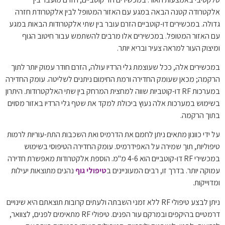
אלקטרודה קטנה הבאה במגע עם האזור המטופל לבין אלקטרודת חזרה
גדולה. במכשירים דו-קוטביים הזרם עובר בין שתי אלקטרודות הבאות במגע
עם האזור המטופל. במכשירים אלו מרבים להשתמש עבור חיטוב הגוף
ומיצוק העור למראה צעיר ובריא יותר.
במכשירים אלה, ככל שעוצמת גלי הרדיו עולה, הזרם חודר עמוק יותר לתוך
הרקמה; מכאן שעומק החדירה ורמת החימום ניתנים לשליטה. עומק החדירה
במערכות RF דו-קוטביות שווה למחצית המרחק בין שתי האלקטרודות. היתרון
בשימוש במערכות אלה נעוץ ביכולת למקד את שטף גלי הרדיו באזור מסוים
בתוך הרקמה.
על ידי כוונון מתאים ניתן לחמם את הדרמיס ואת השכבות התת-עוריות לרמות
טיפוליות, תוך שמירה על האפידרמיס. עומק החדירה הטיפוסי בשימוש
במכשירי RF דו-קוטביים הוא 4-6 מ"מ. הוספת אלקטרודות מאפשרת חדירה
עמוקה יותר. בדרך זו, רבים המעוניינים ב
טיפולי גוף
נהנים מתוצאות יעילות
ומדוייקות.
ניתן לבצע טיפולי RF ללא זמני השבתה ולעתים קרובות תוצאתם היא שינויים
דרמטיים בהיקפים ובמרקם עור הפנים. טיפולי RF מתאימים לפנים, לצוואר,