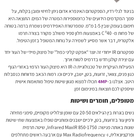
בניגוד לגלי רדיו, הספקטרום האינפרא אדום ניתן לחיזוי ומובן בקלות, על
סמך המקדמים הידועים של כרומוספירות המטרה של המים. התוצאה היא
חימום בעומק שבין 1-5 מ"מ. טמפרטורת האפידרמיס נשמרת ברמה בטוחה
של פחות מ- C º40 באמצעות חלון ספיר משולב מקורר בצורה תרמו
אלקטרית, דבר אשר מסייע לשמירה על נוחות המטופל בזמן הטיפול.
ספקטרום IR ייחודי זה יוצר "אפקט קליני כפול" של מיצוק מיידי של העור יחד
עם יצירת קולגן חדש בדרמיס לטווח ארוך.
הפעילות העיקרית של טכנולוגיית ה-IR היא מיצוק העור הרפוי באזורי הגוף
כגון פנים, צוואר, זרועות, בטן, ישבן, ירכיים וכו. רמות הכאב מדווחות כנסבלות
היטב. אצלנו ב-
4MP
תכולו למצוא מגוון שיטות טיפול מותאמות אישית
שיספקו לכם תוצאות במינימום זמן.
מטופלים, חומרים ושיטות
נשים בוגרות בין הגילאים 20-50 עם שומן וצלוליט מקומיים, סימני מתיחה
ורפיון עור בזרועות, בטן, ירכיים ישבנים ומותניים טופלו באמצעות שתי שיטות
שונות באותה פגישה: Infrared MaxIR 850-1750, שיטה תרמית
ופרקציונאלית, ו- Max Radiofrequency עם ארבעה ראשים מתחלפים