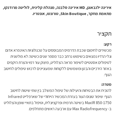
אירינה ילנבאוגן, MD אירינה סלבנה, מנהלת קלינית, לוליטה מרודנקו,
מתאמת מחקר, Skin Boutique, טורונטו, אונטריו.
תקציר
רקע:
מכשירים לחימום שכבת הדרמיס המבוססים על טכנולוגיות האינפרא אדום
וגלי הרדיו נמצאים בשימוש נרחב כבר מספר שנים כשיטה לא פולשנית
לטיפולים אסטטיים לשיפור מראה הצלוליט, מיצוק עור רפוי והצרת היקפים
באזור הירכיים והבטן ומשמשים ללקוחות שמעוניינים לרכוש טיפולים לחיטוב
הגוף.
מטרה:
להוכיח את הבטיחות והיעילות של טיפול המשלב בין שתי שיטות לחיטוב
הגוף: שיפור טונוס העור בעזרת המכשיר הייחודי של שארפלייט Infrared
MaxIR 850-1750 בשיטה תרמית ופרקציונלית, וטיפול בתאיי שומן והצלוליט
ב- Max Radiofrequency עם ארבעה ראשים מתחלפים.