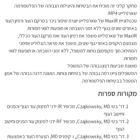
מחקר קליני זה מוכיח את הבטיחות והיעילות הגבוהה של הפלטפורמה
שארפלייט MP4.
טכנולוגיית MaxIR של שארפלייט יוצרת שיפור ניכר במרקם העור ורפיון העור
באזורים שונים בגוף ללא זמני השבתה או תופעות לוואי חמורות.
MaxIR של שארפלייט משפר את רפיון העור ואת מרקם העור הכללי,
מצמצם היקפים באזורי גוף שונים, משפר את מראה הצלוליט וסימני
המתיחה תוך מקסימום נוחות למטופל, ללא זמני השבתה או תופעות לוואי
חמורות.
מושגת שביעות רצון גבוהה של המטופל
המטופלים ציינו רמה גבוהה של בטיחות ונוחות. הושגה דרגה גבוהה של אמון
המטפל בבטיחות הפלטפורמה.
מקורות ספרות
דר' בטי Czajkowsky, MD, מכשיר IR ידני למיצוק עור הגוף והפנים
וחיטוב הגוף
דר' בטי Czajkowsky, MD, מכשיר RF ידני למיצוק עור הפנים וחיטוב
הגוף
דר' בטי Czajkowsky, MD,, ו. קיפניס MD, הצערת העור באמצעות