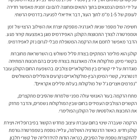
על ידי המים הנמצאים בתוך התאים ומחוצה להם ובו זמנית מאפשר חדירה
לעומק של 1-5 מ"מ לתוך העור, דבר אידיאלי לפגיעה בדרמיס הרשתי.
חשיפה של מספר שניות לאנרגיה מספקת יוצרת את השילוב הרצוי של זמן
וטמפרטורה לצורך התכווצות הקולגן. האפידרמיס מוגן באמצעות קירור מגע.
הדבר מאפשר לחמם את הרקמה המטופלת מבלי לגרום נזק לאפידרמיס.
קולגן הוא פולימר המתקיים בצורת סליל משולש בו השרשראות מחוברות
בקשרי מימן. מולקולות אלה מאורגנות בצורת סיבים בהם תכונות המתיחה
מוגדרות על ידי קשרים בין מולקולאריים צולבים. בהשפעת החום הקולגן עובר
דנטורציה, קשרי המימן הבין-מולקולאריים נקרעים והסלילים המשולשים
"נפרמים ויוצרים ג'ל של מולקולות בעלות סלילים אקראיים".
מתח הרקמה בעור האנושי עולה מפני שלמרות שהסיבים מתקצרים,
הקשרים הצולבים העמידים בחום שבין המולקולות נשמרים, והדבר מחזק
את התכונות האלסטיות של הקולגן הפולימרי.
הרקמה שעברה שינוי בחום עוברת עיצוב מחדש הקשור בפיברופלזיה ויצירת
קולגן חדש. כאשר הדנטורציה הושלמה, עלייה נוספת בטמפרטורה גורמת
להתקצרות נוספת של הסיבים, כנראה הודות להידרוליזה של קשרי חלבון.