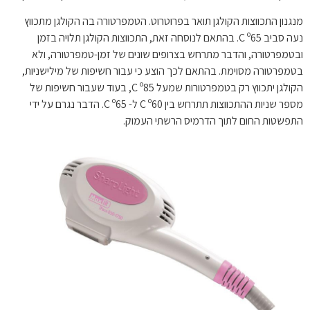
מנגנון התכווצות הקולגן תואר בפרוטרוט. הטמפרטורה בה הקולגן מתכווץ
נעה סביב C º65. בהתאם לנוסחה זאת, התכווצות הקולגן תלויה בזמן
ובטמפרטורה, והדבר מתרחש בצרופים שונים של זמן-טמפרטורה, ולא
בטמפרטורה מסוימת. בהתאם לכך הוצע כי עבור חשיפות של מילישניות,
הקולגן יתכווץ רק בטמפרטורות שמעל C º85, בעוד שעבור חשיפות של
מספר שניות ההתכווצות תתרחש בין C º60 ל- C º65. הדבר נגרם על ידי
התפשטות החום לתוך הדרמיס הרשתי העמוק.