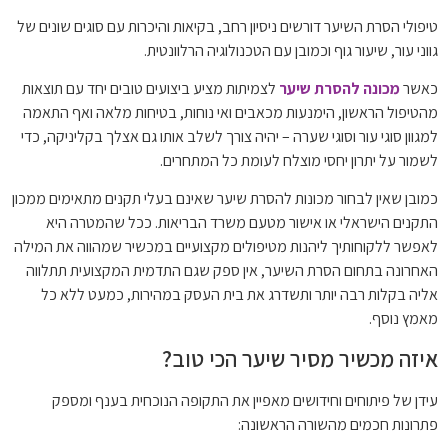
טיפולי הסרת השיער דורשים ניסיון רחב, בקיאות והיכרות עם סוגים שונים של
גווני עור, שיעור גוף וכמובן עם הטכנולוגיה הרלוונטית.
כאשר
מכונה להסרת שיער
לצמיתות מציע ביצועים טובים יחד עם תוצאות
מהטיפול הראשון, הימנעות מכאבים ואי נוחות, בטיחות מלאה ואף התאמה
למגוון סוגי עור וסוגי שערה – יהיה צורך לשלב אותו גם אצלך בקליניקה, כדי
לשמור על יתרון יחסי מוצלח לעומת כל המתחרים.
כמובן שאין לבחור מכונות להסרת שיער שאינם בעלי תקנים מתאימים ממכון
התקנים הישראלי או אישור מטעם משרד הבריאות. ככל שהמטרה היא
לאפשר ללקוחותיך ליהנות מטיפולים מקצועיים במכשיר שמהווה את המילה
האחרונה בתחום הסרת השיער, אין ספק שגם התדמית המקצועית תתלווה
אליה בקלות רבה יותר ותשדרג את בית העסק במהירות, כמעט ללא כל
מאמץ נוסף.
איזה מכשיר מסיר שיער הכי טוב?
עידן של פיתוחים וחידושים מאפיין את התקופה הנוכחית בענף ומספק
פתרונות חכמים מהשורה הראשונה: