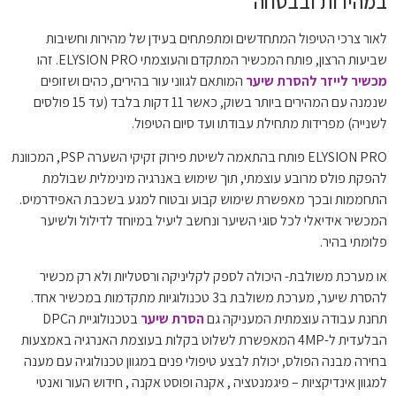
במהירות ובבטחה
לאור צרכי הטיפול המתחדשים ומתפתחים בעידן של מהירות וחשיבות
שביעות הרצון, פותח המכשיר המתקדם והעוצמתי ELYSION PRO. זהו
מכשיר לייזר להסרת שיער
המותאם לגווני עור בהירים, כהים ושזופים
שנמנה עם המהירים ביותר בשוק, כאשר 11 דקות בלבד (עד 15 פולסים
לשנייה) מפרידות מתחילת עבודתו ועד סיום הטיפול.
ELYSION PRO פותח בהתאמה לשיטת פירוק זקיקי השערה PSP, המכוונת
להפקת פולס מרובע עוצמתי, תוך שימוש באנרגיה מינימלית שבולמת
התחממות ובכך מאפשרת שימוש קבוע ובטוח למגע בשכבת האפידרמיס.
המכשיר אידיאלי לכל סוגי השיער ונחשב ליעיל במיוחד לדילול ולשיער
פלומתי בהיר.
או מערכת משולבת- היכולה לספק לקליניקה ורסטליות ולא רק
מכשיר
להסרת שיער
, מערכת משולבת ב3 טכנולוגיות מתקדמות במכשיר אחד.
תחנת עבודה עוצמתית המעניקה גם
הסרת שיער
בטכנולוגיית הDPC
הבלעדית ל-4MP המאפשרת לשלוט בקלות בעוצמת האנרגיה באמצעות
בחירה מבנה הפולס, יכולת לבצע טיפולי פנים במגוון טכנולוגיה עם מענה
למגוון אינדיקציות – פיגמנטציה , אקנה ופוסט אקנה , חידוש העור ואנטי