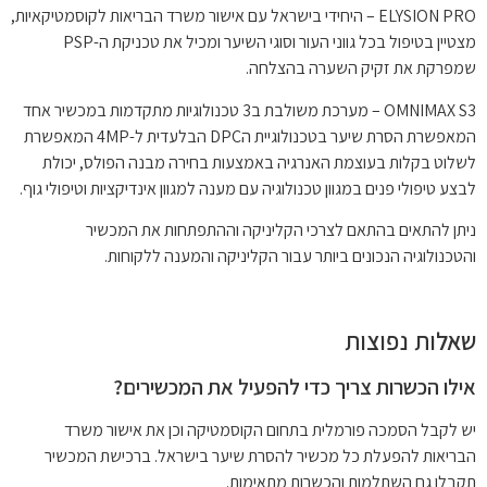
ELYSION PRO – היחידי בישראל עם אישור משרד הבריאות לקוסמטיקאיות,
מצטיין בטיפול בכל גווני העור וסוגי השיער ומכיל את טכניקת ה-PSP
שמפרקת את זקיק השערה בהצלחה.
OMNIMAX S3 – מערכת משולבת ב3 טכנולוגיות מתקדמות במכשיר אחד
המאפשרת הסרת שיער בטכנולוגיית הDPC הבלעדית ל-4MP המאפשרת
לשלוט בקלות בעוצמת האנרגיה באמצעות בחירה מבנה הפולס, יכולת
לבצע טיפולי פנים במגוון טכנולוגיה עם מענה למגוון אינדיקציות וטיפולי גוף.
ניתן להתאים בהתאם לצרכי הקליניקה וההתפתחות את המכשיר
והטכנולוגיה הנכונים ביותר עבור הקליניקה והמענה ללקוחות.
שאלות נפוצות
אילו הכשרות צריך כדי להפעיל את המכשירים?
יש לקבל הסמכה פורמלית בתחום הקוסמטיקה וכן את אישור משרד
הבריאות להפעלת כל מכשיר להסרת שיער בישראל. ברכישת המכשיר
תקבלו גם השתלמות והכשרות מתאימות.