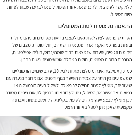
ללא קשר לעונה. אין להכניס את אזור הטיפול לים או לבריכה שבוע לפחות
מיום הטיפול.
התאמה מקצועית לסוג המטופלים
הסרת שיער אפילציה לא תתאים למצבי בריאות מסוימים וביניהם מחלות
ובעיות בעור כמו אקנה או הרפס, אי קרישת דם, חולי סוכרת, מצבים של
זיהומים ונגיפים, שערות שנמצאות בתוך שומה/נבוס, חולים אפילפטיים,
הצורכים תרופות מסוימות, חולים במחלה אוטואימונית ונשים בהריון.
כמו כן, אפילציה אינה מומלצת מתחת לגיל 18, עקב שינויים הורמונליים
שמשפיעים בין היתר על צמיחת השיער בגוף והפנים. אם מדובר בנערה עם
שיעור יתר, מומלץ לפנות תחילה לרופא כדי לשלול בעיה הורמונלית או
רפואית. אם אישר את הטיפול, ניתן לעבור אותו בכפוף לתיאום ציפיות מסודר.
לכן מומלץ לבצע ייעוץ מקדים לטיפול בקליניקה לתיאום ציפיות ואבחנה
מקצועית שאכן ניתן לטפל באיזור הרצוי.