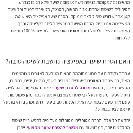
מתאים גם למקומות בגישה קשה או קווצת שיער שלא הגיבו כנדרש
לטיפולים בשיטות אחרות: אזורי הפאות, הסנטר, כל איברי הפנים וכל שטח
קטן אחר שדורש טיפול קצר וממוקד. הסרת שיער אפילציה היא שיטה
המשלימה את טיפולי הסרת השיער במכשיר הלייזר בקליניקה ובכך
מאפשרת לשלב ולטפל ביותר אזורים וסוגי שיער ולאפשר 100% תוצאות
ללקוחות.
האם הסרת שיער באפילציה נחשבת לשיטה טובה?
עבודה נקודתית עם מחט מחוממת תתאים מטבעה לאזורים מצומצמים
מאוד, כך שברוב האזורים הייעודיים כמו בית השחי, רגליים, ידיים, כתפיים,
מפשעות או גב, תתאים
מכונה להסרת שיער
בלייזר. באמצעות האפילציה
ניתן להיפטר משערות על גבי שטח מצומצם או אפילו כמה מהן שמוסיפות
פעם אחר פעם לצמוח על האף, הסנטר, סביב עטרת הפטמה, בין הגבות על
ידי אפילציה גבות וכו'.
יחד עם כל אלה, הרבה מטופלים ומטופלות מעדיפים לחפש כיום שיטות
מתקדמות יותר, המבוצעות עם
מכשיר להסרת שיער מקצועי
. ייתכן