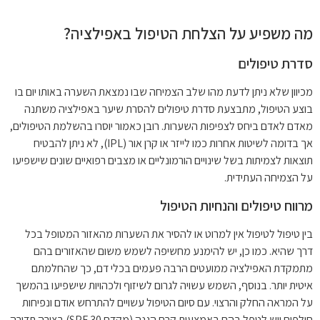
מה משפיע על הצלחת הטיפול באפילציה?
סדרת טיפולים
מכיוון שלא ניתן לדעת מהו שלב הצמיחה שבו נמצאת השערה באותו יום בו
בוצע הטיפול, מתבצעת סדרת טיפולים להסרת שיער באפילציה משתנה
מאדם לאדם ביחס לצפיפות השערות. רובן כאמור יוסרו בהשלמת הטיפולים,
אך בדומה לשיטות אחרות כמו לייזר או קרן אור (IPL), לא ניתן להבטיח
תוצאות לצמיתות בשל שינויים הורמונליים או מצבים רפואיים שונים שישפיעו
על הצמיחה העתידית.
מרווח טיפולים והנחיות הטיפול
בין טיפול לטיפול אין למרוט או להסיר את השערות מהאזור המטופל בכל
דרך שהיא. כמו כן, יש להימנע מחשיפה לשמש משום שהאזורים בהם
מתמקדת האפילציה ממועטים הרבה פעמים בכלי דם, כך שהחלמתם
איטית יותר. בנוסף, השמש עשויה לגרום לשיזוף ולכהויות שישפיעו בהמשך
על המראה החלק והרצוי. עם סיום הטיפול עשויים להתרחש אודם ונפיחות
חולפים ויש לטפל בהם באמצעות קרם הגנה (מקדם SPF 30) בצורה תדירה,