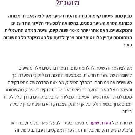
מיושנת?
מבין מגוון שיטות קיימות בתחום הסרת שיער אפילציה איבדה מכוחה
ככוהנת הסרת השיער בפנים, בהשוואה למכשירי הלייזר החדשניים
והמקצועיים. האם אחרי יותר מ-40 שנות קיום, שיטת המחט החשמלית
המחוממת עדיין רלוונטית? ומה צריך לדעת על הטכניקה? כל התשובות
כאן:
אפילציה מהווה שיטה להלחמת פרצות נימי דם. נימים אלה מסייעים
להיווצרות של שערות חדשות, באמצעות הזרמת דם לזקיקי השערה וכך
מעשירים את צמיחתה. במהלך הטיפול, מבוצעת החדרה של מחט דקיקה
וחשמלית אל העור, המעבירה פולס זעיר ישירות לזקיק השערה, מה שמונע
ממנו לגדול. הסרת שיער אפילציה מצליחה לחבל בזקיקים בדרך כלל לטווח
זמנים ארוך במיוחד ולכן על אף הוותק שצברה, היא נחשבת עדיין ליעילה
ביותר.
שיטה זו של
הסרת שיער
מתאימה בעיקר לבעלי שיער פלומתי, בהיר או
ג'ינג'י, ששיטת הטיפול בלייזר תהיה פחות אפקטיבית עבורם. טיפול זה