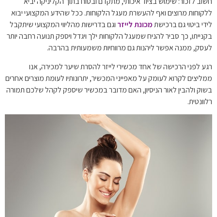
חשוב לזכור: שימוש בציוד איכותי, מתקדם ובטוח בתוך הקליניקה יביא
ללקוחות מרוצים ואף להעשרת מעגל הלקוחות. ככל שהידע המקצועי יבוא
לידי ביטוי גם ברכישת
מכונת לייזר
וגם בדרישות מהליווי המקצועי שיתקבל
בקנייתו, כך סביר להניח שמעגל הלקוחות ילך ויגדל ויספק תנועה רחבה יותר
לעסק, ממנה אפשר ליהנות גם מרווחיות משמעותית בהרבה.
רגע לפני הרכישה של אחד מכשירי לייזר להסרת שיער למכירה, אנו
ממליצים לקרוא לעומק על מאפייני המכשיר, יתרונותיו לעומת מוצרים אחרים
בשוק ולהבין לאור הניסיון, האם מדובר במכשיר שיספק לקהל שלכם תמורה
רלוונטית.