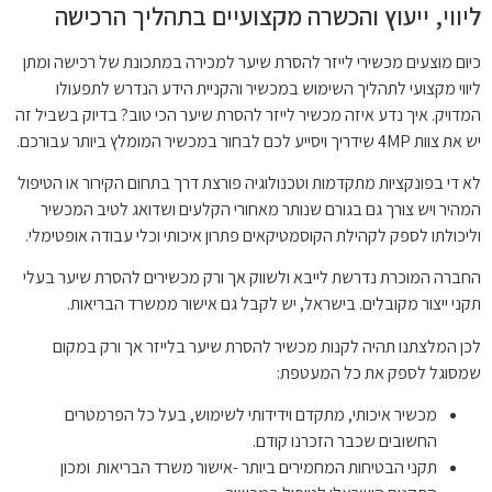
ליווי, ייעוץ והכשרה מקצועיים בתהליך הרכישה
כיום מוצעים מכשירי לייזר להסרת שיער למכירה במתכונת של רכישה ומתן
ליווי מקצועי לתהליך השימוש במכשיר והקניית הידע הנדרש לתפעולו
המדויק. איך נדע איזה מכשיר לייזר להסרת שיער הכי טוב? בדיוק בשביל זה
יש את צוות 4MP שידריך ויסייע לכם לבחור במכשיר המומלץ ביותר עבורכם.
לא די בפונקציות מתקדמות וטכנולוגיה פורצת דרך בתחום הקירור או הטיפול
המהיר ויש צורך גם בגורם שנותר מאחורי הקלעים ושדואג לטיב המכשיר
וליכולתו לספק לקהילת הקוסמטיקאים פתרון איכותי וכלי עבודה אופטימלי.
החברה המוכרת נדרשת לייבא ולשווק אך ורק מכשירים להסרת שיער בעלי
תקני ייצור מקובלים. בישראל, יש לקבל גם אישור ממשרד הבריאות.
לכן המלצתנו תהיה לקנות מכשיר להסרת שיער בלייזר אך ורק במקום
שמסוגל לספק את כל המעטפת:
מכשיר איכותי, מתקדם וידידותי לשימוש, בעל כל הפרמטרים
החשובים שכבר הזכרנו קודם.
תקני הבטיחות המחמירים ביותר -אישור משרד הבריאות ומכון