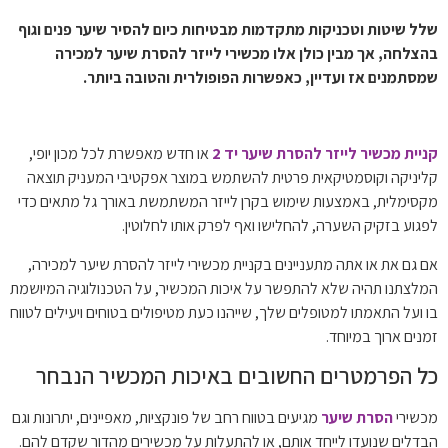
שלל שיטות וטכניקות מתקדמות מבטיחות כיום להסיר שיער פנים וגוף
בהצלחה, אך מבין כולן אלו מכשירי לייזר להסרת שיער למכירה
שמסתמנים אז ועדיין, כאפשרות הפופולרית והטובה ביותר.
קניית מכשיר לייזר להסרת שיער יד 2
או חדש
מאפשרת לכל מכון יופי,
קליניקה וקוסמטיקאית פרטית להשתמש במוצר אפקטיבי המעניק תוצאה
מקסימלית, באמצעות שימוש בקרן לייזר המשתמשת באורך גל מתאים כדי
לפגוע בזקיק השערה, להחלישו ואף לפרק אותו לחלוטין.
אם גם את או אתה מתעניינים בקניית
מכשירי לייזר להסרת שיער למכירה
,
המלצתנו תהיה שלא להתפשר על איכות המכשיר, על הטכנולוגיה המיושמת
בו ועל התאמתו למטופלים שלך, שייהנו כעת מטיפולים בטוחים ויעילים לטווח
זמנים ארוך במיוחד.
כל הפרמטרים החשובים באיכות המכשיר הנבחר
מכשירי
הסרת שיער
מגיעים בטווח רחב של פונקציות, מאפיינים, יתרונות וגם
הבדלים שנועדו לייחד אותם, או להתעלות על מכשירים מהדור שקדם להם.