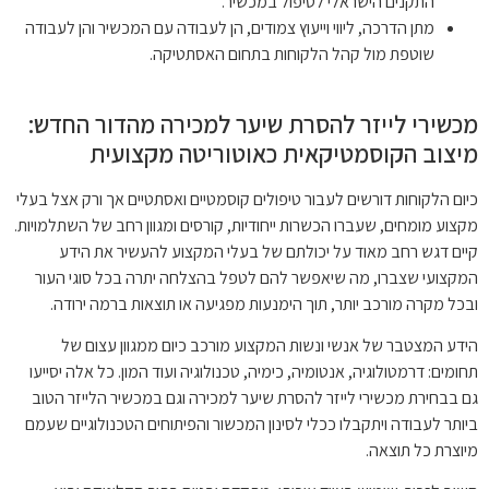
התקנים הישראלי לטיפול במכשיר.
מתן הדרכה, ליווי וייעוץ צמודים, הן לעבודה עם המכשיר והן לעבודה
שוטפת מול קהל הלקוחות בתחום האסתטיקה.
מכשירי לייזר להסרת שיער למכירה מהדור החדש:
מיצוב הקוסמטיקאית כאוטוריטה מקצועית
כיום הלקוחות דורשים לעבור טיפולים קוסמטיים ואסתטיים אך ורק אצל בעלי
מקצוע מומחים, שעברו הכשרות ייחודיות, קורסים ומגוון רחב של השתלמויות.
קיים דגש רחב מאוד על יכולתם של בעלי המקצוע להעשיר את הידע
המקצועי שצברו, מה שיאפשר להם לטפל בהצלחה יתרה בכל סוגי העור
ובכל מקרה מורכב יותר, תוך הימנעות מפגיעה או תוצאות ברמה ירודה.
הידע המצטבר של אנשי ונשות המקצוע מורכב כיום ממגוון עצום של
תחומים: דרמטולוגיה, אנטומיה, כימיה, טכנולוגיה ועוד המון. כל אלה יסייעו
גם בבחירת מכשירי לייזר להסרת שיער למכירה וגם במכשיר הלייזר הטוב
ביותר לעבודה ויתקבלו ככלי לסינון המכשור והפיתוחים הטכנולוגיים שעמם
מיוצרת כל תוצאה.