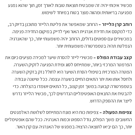
מכשיר איכותי יהיה זה שמבטיח תוצאות טובות לאורך זמן, תוך שהוא נמנע
מפגיעה בריאותית ומהווה מוצר בטוח במיוחד לשימוש.
רוחב קרן הלייזר –
הרוחב שמאפשר את פליטת הלייזר מתוכנן בדיוק רב,
כדי למקסם את חדירת אנרגיית האור ואף לדייק במיקום החדירה פנימה.
במכשירים עם ספוטים גדולים, הרוחב יהיה משמעותי יותר, כך שהאנרגיה
הנפלטת תהיה בטמפרטורה משמעותית יותר.
קצב עבודת הפולס –
מכשירי לייזר להסרת שיער למכירה
מציעים כיום את
הפרמטר המרכזי ביותר, שמתייחס לסוג ומידת הפגיעה לזקיק השערה.
המטרה המרכזית בטיפולי הסרת השיער היא לחולל נזק בזקיק השערה
ולחסל אותו ואת יתר התאים החיים בשערה עצמה. ככל שישנה עבודה
בטמפרטורה קבועה במשך זמן קצוב, כל התאים יושמדו בהצלחה. כדי
להבטיח את התנאים האופטימליים הנדרשים לכך, מכשיר הלייזר נדרש
לייצר את ההספק הדרוש.
צפיפות הפעולה –
צפיפות כוח היא מונח המתייחס לשלושת האלמנטים
החשובים: משך הפולס, גודל הספוט וכמות האנרגיה. ככל שהם אופטימליים
יותר, כך הם יביאו לתוצאה הרצויה במפגש של האנרגיה עם קרן האור.